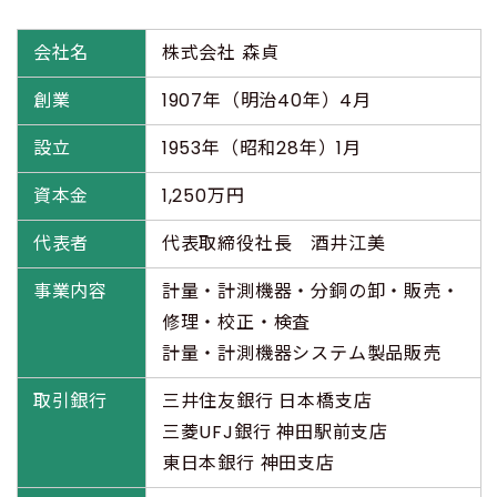
会社名
株式会社 森貞
創業
1907年（明治40年）4月
設立
1953年（昭和28年）1月
資本金
1,250万円
代表者
代表取締役社長 酒井江美
事業内容
計量・計測機器・分銅の卸・販売・
修理・校正・検査
計量・計測機器システム製品販売
取引銀行
三井住友銀行 日本橋支店
三菱UFJ銀行 神田駅前支店
東日本銀行 神田支店